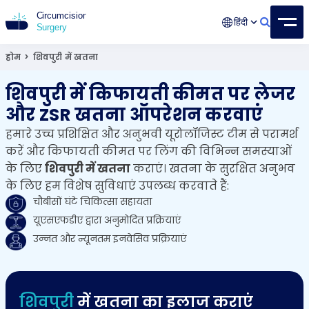
हिंदी
खतना सर्जरी
15+ वर्ष का अनुभवी सर्जन
होम
>
शिवपुरी में खतना
शिवपुरी में किफायती कीमत पर लेजर
और ZSR खतना ऑपरेशन करवाएं
हमारे उच्च प्रशिक्षित और अनुभवी यूरोलॉजिस्ट टीम से परामर्श
करें और किफायती कीमत पर लिंग की विभिन्न समस्याओं
के लिए
शिवपुरी में खतना
कराएं। खतना के सुरक्षित अनुभव
के लिए हम विशेष सुविधाएं उपलब्ध करवाते हैं:
चौबीसों घंटे चिकित्सा सहायता
यूएसएफडीए द्वारा अनुमोदित प्रक्रियाएं
उन्नत और न्यूनतम इनवेसिव प्रक्रियाएं
शिवपुरी
में खतना का इलाज कराएं