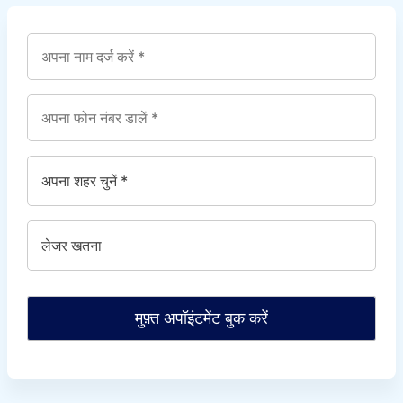
मुफ़्त अपॉइंटमेंट बुक करें