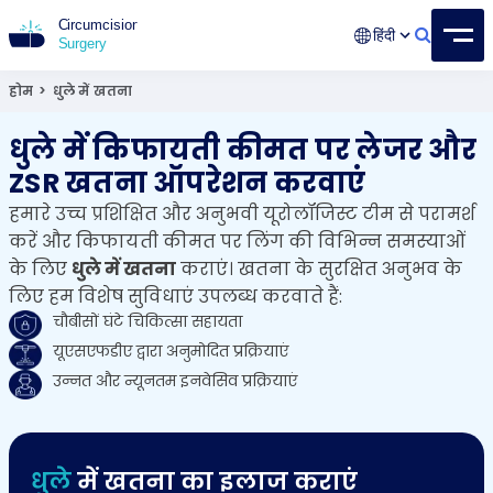
हिंदी
खतना सर्जरी
15+ वर्ष का अनुभवी सर्जन
होम
>
धुले में खतना
धुले में किफायती कीमत पर लेजर और
ZSR खतना ऑपरेशन करवाएं
हमारे उच्च प्रशिक्षित और अनुभवी यूरोलॉजिस्ट टीम से परामर्श
करें और किफायती कीमत पर लिंग की विभिन्न समस्याओं
के लिए
धुले में खतना
कराएं। खतना के सुरक्षित अनुभव के
लिए हम विशेष सुविधाएं उपलब्ध करवाते हैं:
चौबीसों घंटे चिकित्सा सहायता
यूएसएफडीए द्वारा अनुमोदित प्रक्रियाएं
उन्नत और न्यूनतम इनवेसिव प्रक्रियाएं
धुले
में खतना का इलाज कराएं