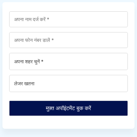
मुफ़्त अपॉइंटमेंट बुक करें